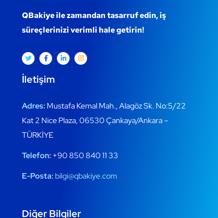
QBakiye ile zamandan tasarruf edin,
iş
süreçlerinizi verimli hale getirin!
İletişim
Adres:
Mustafa Kemal Mah., Alagöz Sk. No:5/22
Kat 2 Nice Plaza, 06530 Çankaya/Ankara –
TÜRKİYE
Telefon:
+90 850 840 11 33
E-Posta:
bilgi@qbakiye.com
Diğer Bilgiler